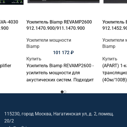
AVA-4030
Усилитель Biamp REVAMP2600
Усилитель 
.900
912.1470.900/911.1470.900
912.1452.9
Усилители мощности
Усилители
Biamp
Biamp
101 172
₽
Купить
Купить
lifier
Усилитель Biamp REVAMP2600 -
(APART) 1-
усилитель мощности для
трансляцио
акустических систем. Подходит
(4Ом/100В)
для подключения и настройки
(Euroblock):
акустики в переговорных,
1хLINE;1хп
конференц-залах, учебных
контакты").
аудиториях, актовых залах,
115230, город Москва, Нагатинская ул, д. 2, помещ.
офисах и коммерческих
20/2
пространствах. Софтинк помогает