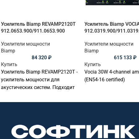
Усилитель Biamp REVAMP2120T
Усилитель Biamp VOCI
912.0653.900/911.0653.900
912.0319.900/911.0319
Усилители мощности
Усилители мощности
Biamp
Biamp
84 320
₽
615 133
₽
Купить
Купить
Усилитель Biamp REVAMP2120T -
Vocia 30W 4-channel amp
усилитель мощности для
(EN54-16 certified)
акустических систем. Подходит
для подключения и настройки
акустики в переговорных,
конференц-залах, учебных
аудиториях, актовых залах,
офисах и коммерческих
пространствах. Софтинк помогает