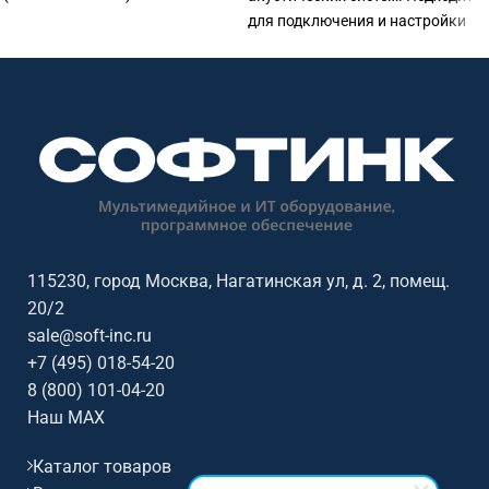
для подключения и настройки
акустики в переговорных,
конференц-залах, учебных
аудиториях, актовых залах,
офисах и коммерческих
пространствах. Софтинк
помогает подобрать
акустическое и звуковое
оборудование под помещение,
сценарий работы,
совместимость и бюджет. Бренд:
115230, город Москва, Нагатинская ул, д. 2, помещ.
Biamp.
20/2
sale@soft-inc.ru
+7 (495) 018-54-20
8 (800) 101-04-20
Наш MAX
Каталог товаров