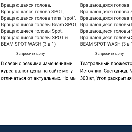
Вращающаяся голова
,
Вращающаяся голова
,
Вращающаяся голова SPOT
,
Вращающаяся голова 
Вращающаяся голова типа "spot"
,
Вращающаяся голова ти
Вращающиеся головы Beam SPOT
,
Вращающиеся головы 
Вращающиеся головы Spot
,
Вращающиеся головы 
Вращающиеся головы SPOT и
Вращающиеся головы 
BEAM SPOT WASH (3 в 1)
BEAM SPOT WASH (3 в 
Запросить цену
Запросить цену
В связи с резкими изменениями
Театральный прожекто
курса валют цены на сайте могут
Источник: Светодиод, 
отличаться от актуальных. Но мы
300 вт, Угол раскрытия
по прежнему готовы
предоставить