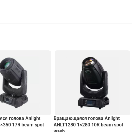
я голова Anlight
Вращающаяся голова Anlight
×350 17R beam spot
ANLT1280 1×280 10R beam spot
wash