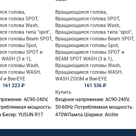
ся голова
,
Вращающаяся голова
,
ся голова SPOT
,
Вращающаяся голова SPOT
,
ся голова Wash
,
Вращающаяся голова Wash
,
я голова типа "spot"
,
Вращающаяся голова типа "spot"
,
ся головы Beam SPOT
,
Вращающиеся головы Beam SPOT
,
ся головы Spot
,
Вращающиеся головы Spot
,
ся головы SPOT и
Вращающиеся головы SPOT и
WASH (3 в 1)
,
BEAM SPOT WASH (3 в 1)
,
ся головы Wash
,
Вращающиеся головы Wash
,
ся головы WASH,
Вращающиеся головы WASH,
 и Bee-EYE
WASH ZOOM и Bee-EYE
161 223
₽
161 536
₽
Купить
пряжение: AC90-240V,
Входное напряжение: AC90-240V,
требляемая мощность:
50-60Hz Потребляемая мощность:
 Бисер: YUSUN R17
470WЛампа Шарики: Arclite
 лампыСигнал
МГД-10R 280 лампСигнал
: DMX 512,
управления: DMX 512,