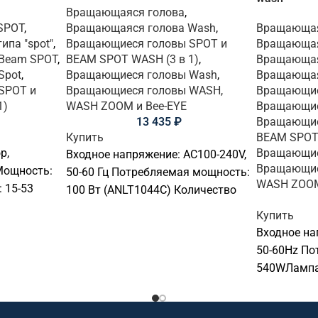
Вращающаяся голова
,
SPOT
,
Вращающаяся голова Wash
,
Вращающая
па "spot"
,
Вращающиеся головы SPOT и
Вращающая
Beam SPOT
,
BEAM SPOT WASH (3 в 1)
,
Вращающая
Spot
,
Вращающиеся головы Wash
,
Вращающаяс
SPOT и
Вращающиеся головы WASH,
Вращающие
1)
WASH ZOOM и Bee-EYE
Вращающие
13 435
₽
Вращающие
Купить
BEAM SPOT 
р,
Вращающие
Входное напряжение: AC100-240V,
Вращающие
Мощность:
50-60 Гц Потребляемая мощность:
WASH ZOOM
: 15-53
100 Вт (ANLT1044C) Количество
LED: 18W (6в1) LEDУгол луча: 25
Купить
°Сигнал управления: DMX512,
Входное на
50-60Hz По
540WЛампа
350W этап
управления