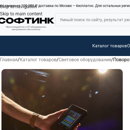
ри заказе от 100 000 ₽ доставка по Москве — бесплатно. Для остальных рег
Skip to navigation
Skip to main content
Каталог товаров
О
Главная
Каталог товаров
Световое оборудование
Поворо