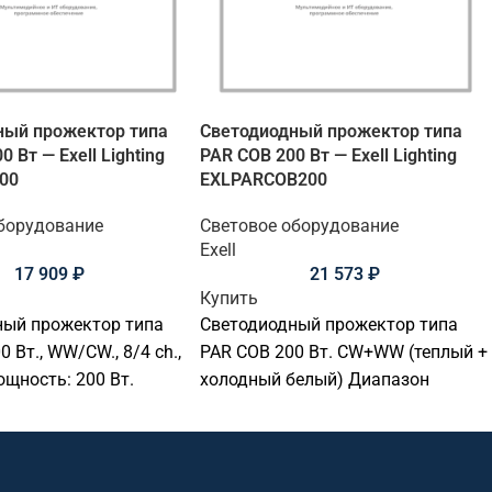
ный прожектор типа
Светодиодный прожектор типа
0 Вт — Exell Lighting
PAR COB 200 Вт — Exell Lighting
00
EXLPARCOB200
борудование
Световое оборудование
Exell
17 909
₽
21 573
₽
Купить
ный прожектор типа
Светодиодный прожектор типа
0 Вт., WW/CW., 8/4 ch.,
PAR COB 200 Вт. CW+WW (теплый +
щность: 200 Вт.
холодный белый) Диапазон
температуры: от 3100K до 5600K.,
DMX512 2/4 канала.
Потребляймая мощность: 220 Вт.,
Угол луча: 60°., Диммер: 0-100%.,