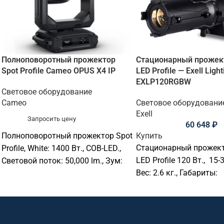
Полноповоротный прожектор
Стационарный прожек
Spot Profile Cameo OPUS X4 IP
LED Profile — Exell Light
EXLP120RGBW
Световое оборудование
Cameo
Световое оборудовани
Exell
Запросить цену
60 648
₽
Полноповоротный прожектор Spot
Купить
Стационарный прожект
Profile, White: 1400 Вт., COB-LED.,
LED Profile 120 Вт., 15-
Световой поток: 50,000 lm., Зум:
Вес: 2.6 кг., Габариты:
5–55°., CMY + CTO, 2× цветовых
390х190х135 мм.
колеса (5+5 цветов)., CCT: 2,600–
6,000 K., CRI >69 (High CRI Filter:
90)., Pan: 630°, Tilt: 270°., 2
вращающихся гобо-колеса (по 6