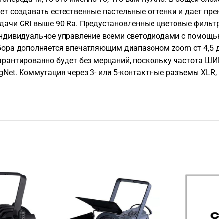
т создавать естественные пастельные оттенки и дает прек
ачи CRI выше 90 Ra. Предустановленные цветовые фильтр
дивидуальное управление всеми светодиодами с помощью с
ра дополняется впечатляющим диапазоном zoom от 4,5 до 
гарантированно будет без мерцаний, поскольку частота ШИМ
gNet. Коммутация через 3- или 5-контактные разъемы XLR, а