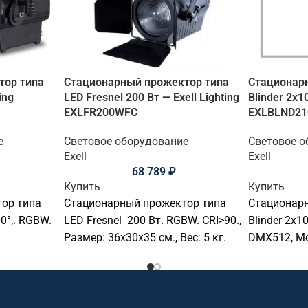
тор типа
Стационарный прожектор типа
Стационар
ing
LED Fresnel 200 Вт — Exell Lighting
Blinder 2х10
EXLFR200WFC
EXLBLND21
е
Световое оборудование
Световое о
Exell
Exell
68 789
₽
Купить
Купить
ор типа
Стационарный прожектор типа
Стационар
30°,. RGBW.
LED Fresnel 200 Вт. RGBW. CRI>90.,
Blinder 2х10
Размер: 36x30x35 см., Вес: 5 кг.
DMX512, Мо