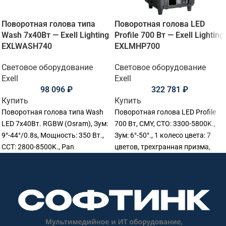
Поворотная голова типа
Поворотная голова LED
Wash 7х40Вт — Exell Lighting
Profile 700 Вт — Exell Lighting
EXLWASH740
EXLMHP700
Световое оборудование
Световое оборудование
Exell
Exell
98 096
₽
322 781
₽
Купить
Купить
Поворотная голова типа Wash
Поворотная голова LED Profile
LED 7х40Вт. RGBW (Osram), Зум:
700 Вт, CMY, CTO: 3300-5800K.,
9°-44°/0.8s, Мощность: 350 Вт.,
Зум: 6°-50°., 1 колесо цвета: 7
CCT: 2800-8500K., Pan
цветов, трехгранная призма,
540°,Tilt:270°., Срок службы
DMX512., 34 Ch. PAN/TILT:
светодиода: 50000 ч., RDM/DMX.,
540/270°(16bit), IP20.,
Pixel LED control, Размер:
380.5x270x690 мм., Вес: 26 кг.
29х22,5х38 см., Вес: 8,9 кг.