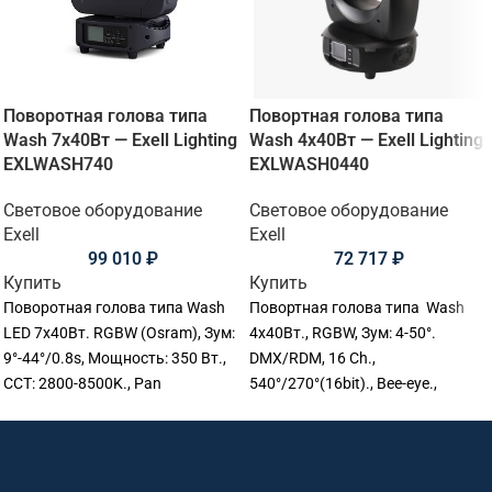
Поворотная голова типа
Повортная голова типа
Wash 7х40Вт — Exell Lighting
Wash 4х40Вт — Exell Lighting
EXLWASH740
EXLWASH0440
Световое оборудование
Световое оборудование
Exell
Exell
99 010
₽
72 717
₽
Купить
Купить
Поворотная голова типа Wash
Повортная голова типа Wash
LED 7х40Вт. RGBW (Osram), Зум:
4х40Вт., RGBW, Зум: 4-50°.
9°-44°/0.8s, Мощность: 350 Вт.,
DMX/RDM, 16 Ch.,
CCT: 2800-8500K., Pan
540°/270°(16bit)., Bee-eye.,
540°,Tilt:270°., Срок службы
22.5х21х36 см., 6 кг.
светодиода: 50000 ч., RDM/DMX.,
Pixel LED control, Размер:
29х22,5х38 см., Вес: 8,9 кг.