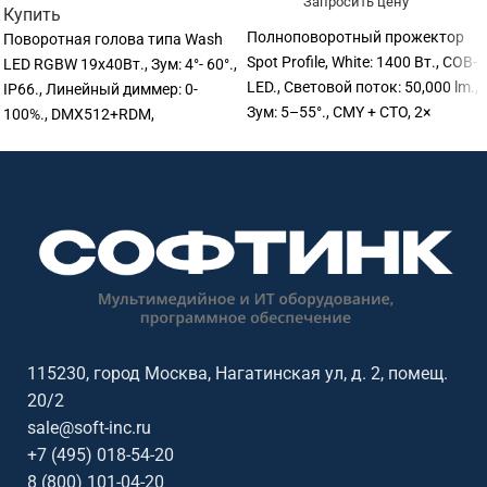
Запросить цену
Купить
Полноповоротный прожектор
Поворотная голова типа Wash
Spot Profile, White: 1400 Вт., COB-
LED RGBW 19х40Вт., Зум: 4°- 60°.,
LED., Световой поток: 50,000 lm.,
IP66., Линейный диммер: 0-
Зум: 5–55°., CMY + CTO, 2×
100%., DMX512+RDM,
цветовых колеса (5+5 цветов).,
22/35/79/98 Ch., 453х388х302
CCT: 2,600–6,000 K., CRI >69 (High
мм., 22,5 кг.
CRI Filter: 90)., Pan: 630°, Tilt:
270°., 2 вращающихся гобо-
колеса (по 6 гобо),
анимационное колесо., 4 лезвия
с поворотом +-60°, ирис, 2
фроста фильтра., DMX512, RDM,
Art‑Net, sACN, W‑DMX™, CRMX.,
Номинальная мощность: 1,670
115230, город Москва, Нагатинская ул, д. 2, помещ.
Вт., IP65., Вес: 46 кг.
20/2
sale@soft-inc.ru
+7 (495) 018-54-20
8 (800) 101-04-20