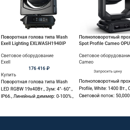
Поворотная голова типа Wash
Полноповоротный про
Exell Lighting EXLWASH1940IP
Spot Profile Cameo OPU
Световое оборудование
Световое оборудовани
Exell
Cameo
176 416
₽
Запросить цену
Купить
Полноповоротный прож
Поворотная голова типа Wash
Profile, White: 1400 Вт.,
LED RGBW 19х40Вт., Зум: 4°- 60°.,
Световой поток: 50,000 
IP66., Линейный диммер: 0-100%.,
5–55°., CMY + CTO, 2× 
DMX512+RDM, 22/35/79/98 Ch.,
колеса (5+5 цветов)., C
453х388х302 мм., 22,5 кг.
6,000 K., CRI >69 (High CR
90)., Pan: 630°, Tilt: 270°.