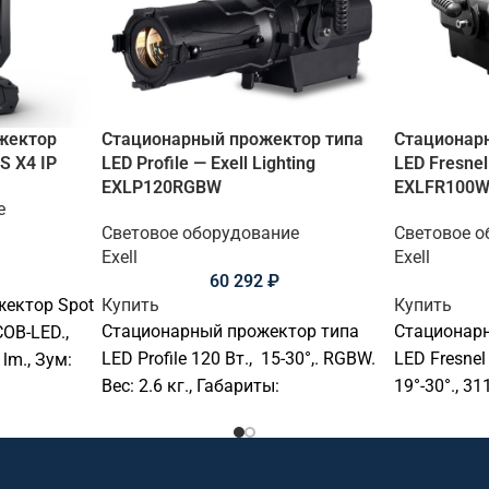
жектор
Стационарный прожектор типа
Стационар
S X4 IP
LED Profile — Exell Lighting
LED Fresnel
EXLP120RGBW
EXLFR100
е
Световое оборудование
Световое о
Exell
Exell
60 292
₽
ектор Spot
Купить
Купить
Стационарный прожектор типа
Стационар
 COB-LED.,
LED Profile 120 Вт., 15-30°,. RGBW.
LED Fresnel
lm., Зум:
Вес: 2.6 кг., Габариты:
19°-30°., 3
цветовых
390х190х135 мм.
кг.
CT: 2,600–
I Filter:
, 2