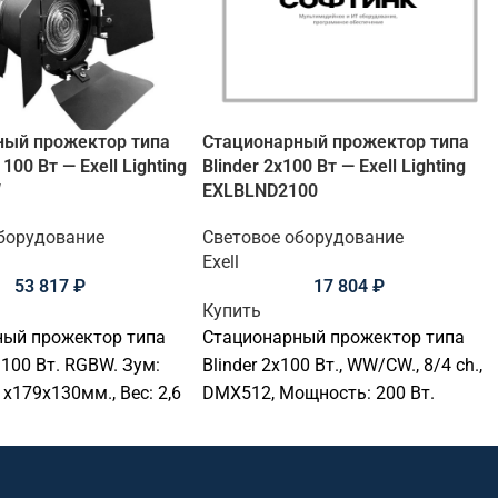
ный прожектор типа
Стационарный прожектор типа
 100 Вт — Exell Lighting
Blinder 2х100 Вт — Exell Lighting
W
EXLBLND2100
борудование
Световое оборудование
Exell
53 817
₽
17 804
₽
Купить
ный прожектор типа
Стационарный прожектор типа
 100 Вт. RGBW. Зум:
Blinder 2х100 Вт., WW/CW., 8/4 ch.,
11х179х130мм., Вес: 2,6
DMX512, Мощность: 200 Вт.