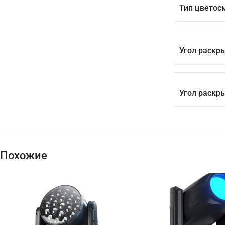
Тип цветос
Угол раскры
Угол раскры
Похожие