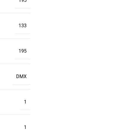
195
133
195
DMX
1
1