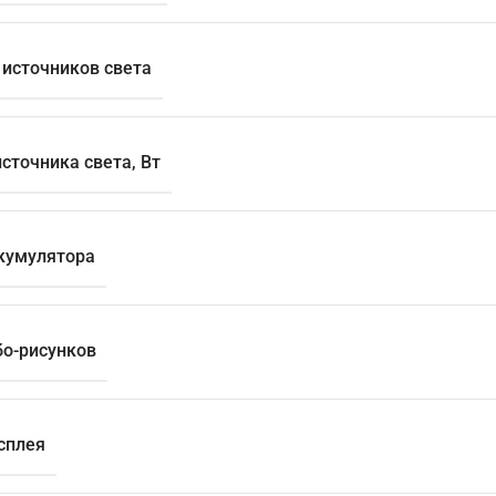
 источников света
сточника света, Вт
кумулятора
бо-рисунков
сплея