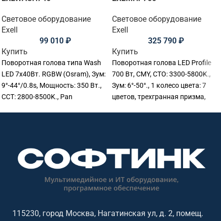
Световое оборудование
Световое оборудование
Exell
Exell
99 010
₽
325 790
₽
Купить
Купить
Поворотная голова типа Wash
Поворотная голова LED Profile
LED 7х40Вт. RGBW (Osram), Зум:
700 Вт, CMY, CTO: 3300-5800K.,
9°-44°/0.8s, Мощность: 350 Вт.,
Зум: 6°-50°., 1 колесо цвета: 7
CCT: 2800-8500K., Pan
цветов, трехгранная призма,
540°,Tilt:270°., Срок службы
DMX512., 34 Ch. PAN/TILT:
светодиода: 50000 ч., RDM/DMX.,
540/270°(16bit), IP20.,
Pixel LED control, Размер:
380.5x270x690 мм., Вес: 26 кг.
29х22,5х38 см., Вес: 8,9 кг.
115230, город Москва, Нагатинская ул, д. 2, помещ.