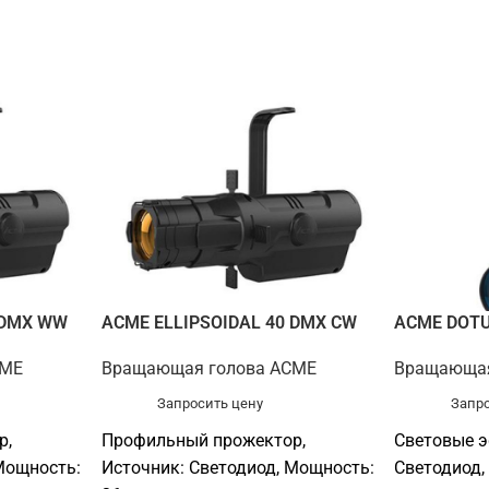
 DMX WW
ACME ELLIPSOIDAL 40 DMX CW
ACME DOT
CME
Вращающая голова ACME
Вращающая
Запросить цену
Запро
р,
Профильный прожектор,
Световые э
Мощность:
Источник: Светодиод, Мощность:
Светодиод,