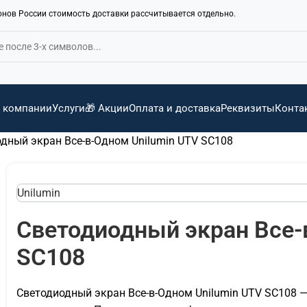
ионов России стоимость доставки рассчитывается отдельно.
 компании
Услуги
🎁 Акции
Оплата и доставка
Реквизиты
Конта
дный экран Все-в-Одном Unilumin UTV SC108
Unilumin
Светодиодный экран Все-
SC108
Светодиодный экран Все-в-Одном Unilumin UTV SC108 —