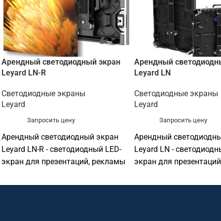
Арендный светодиодный экран
Арендный светодиодн
Leyard LN-R
Leyard LN
Светодиодные экраны
Светодиодные экраны
Leyard
Leyard
Запросить цену
Запросить цену
Арендный светодиодный экран
Арендный светодиодны
Leyard LN-R - светодиодный LED-
Leyard LN - светодиодн
экран для презентаций, рекламы
экран для презентаций
и визуализации. Подходит для
и визуализации. Подхо
конференц-залов, актовых залов,
конференц-залов, акто
выставочных пространств,
выставочных простран
торговых объектов, офисов и
торговых объектов, оф