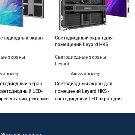
ветодиодный экран
Светодиодный экран для
помещений Leyard HKS
ные экраны
Светодиодные экраны
Leyard
сить цену
Запросить цену
ветодиодный экран
Светодиодный экран для
 светодиодный LED-
помещений Leyard HKS -
презентаций, рекламы
светодиодный LED-экран для
ации. Подходит для
презентаций, рекламы и
залов, актовых залов,
визуализации. Подходит для
х пространств,
конференц-залов, актовых залов,
бъектов, офисов и
выставочных пространств,
Каталог товаров