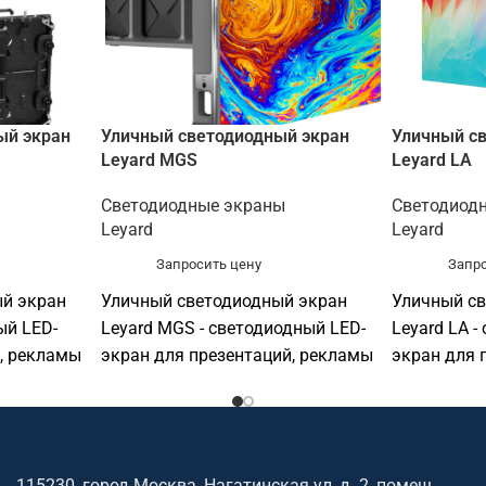
ый экран
Уличный светодиодный экран
Уличный с
Leyard MGS
Leyard LA
Светодиодные экраны
Светодиод
Leyard
Leyard
Запросить цену
Запро
й экран
Уличный светодиодный экран
Уличный с
ый LED-
Leyard MGS - светодиодный LED-
Leyard LA -
, рекламы
экран для презентаций, рекламы
экран для 
дит для
и визуализации. Подходит для
и визуализ
вых залов,
конференц-залов, актовых залов,
конференц-
ств,
выставочных пространств,
выставочны
исов и
торговых объектов, офисов и
торговых о
115230, город Москва, Нагатинская ул, д. 2, помещ.