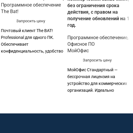
Программное обеспечение
без ограничения срока
The Bat!
действия, с правом на
получение обновлений на 1
Запросить цену
год.
Почтовый клиент The BAT!
Программное обеспечение
,
Professional для одного ПК.
Офисное ПО
Обеспечивает
МойОфис
конфиденциальность, удобство
работы с почтой и защиту от
Запросить цену
спама. Русскоязычный
МойОфис Стандартный —
интерфейс. Лицензия.
бессрочная лицензия на
устройство для коммерческих
организаций. Идеально
подходит для рабочих мест
общего пользования и
компьютерных классов, где
несколько сотрудников могут
работать за одним ПК.