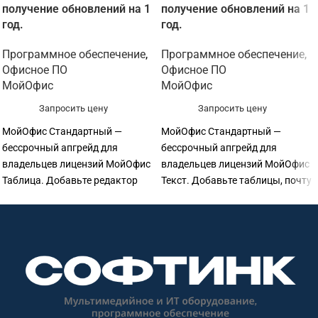
получение обновлений на 1
получение обновлений на 1
год.
год.
Программное обеспечение
,
Программное обеспечение
,
Офисное ПО
Офисное ПО
МойОфис
МойОфис
Запросить цену
Запросить цену
МойОфис Стандартный —
МойОфис Стандартный —
бессрочный апгрейд для
бессрочный апгрейд для
владельцев лицензий МойОфис
владельцев лицензий МойОфис
Таблица. Добавьте редактор
Текст. Добавьте таблицы, почту
текста, почту и облачное
и хранилище к вашему
хранилище к вашему
текстовому редактору, чтобы
табличному редактору.
получить полный офисный
пакет.