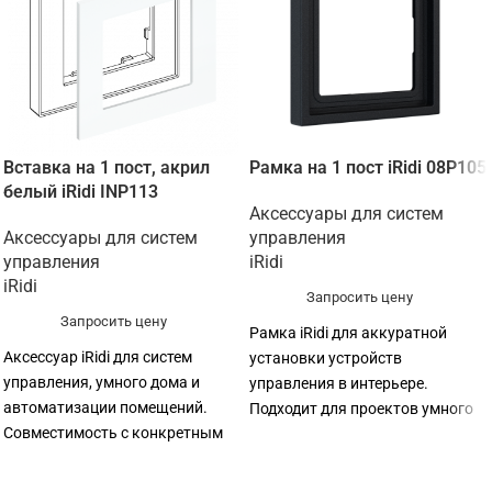
Вставка на 1 пост, акрил
Рамка на 1 пост iRidi 08P105
белый iRidi INP113
Аксессуары для систем
Аксессуары для систем
управления
управления
iRidi
iRidi
Запросить цену
Запросить цену
Рамка iRidi для аккуратной
Аксессуар iRidi для систем
установки устройств
управления, умного дома и
управления в интерьере.
автоматизации помещений.
Подходит для проектов умного
Совместимость с конкретным
дома, KNX/Bus77 и комплексной
оборудованием лучше уточнять
автоматизации.
перед заказом.