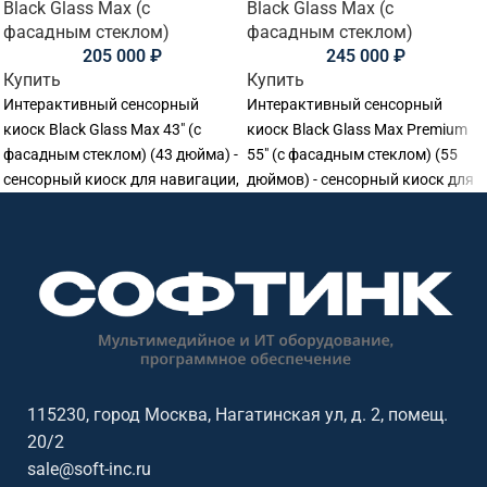
Black Glass Max (с
Black Glass Max (с
фасадным стеклом)
фасадным стеклом)
205 000
₽
245 000
₽
Купить
Купить
Интерактивный сенсорный
Интерактивный сенсорный
киоск Black Glass Max 43" (с
киоск Black Glass Max Premium
фасадным стеклом) (43 дюйма) -
55" (с фасадным стеклом) (55
сенсорный киоск для навигации,
дюймов) - сенсорный киоск для
справочной информации,
навигации, справочной
электронной очереди,
информации, электронной
регистрации и
очереди, регистрации и
самообслуживания. Делает
самообслуживания. Делает
навигацию и обслуживание
навигацию и обслуживание
понятнее для посетителей,
понятнее для посетителей,
помогает разгрузить ресепшен и
помогает разгрузить ресепшен и
точки консультации.
точки консультации.
Особенности: модель бренда
Особенности: модель бренда
115230, город Москва, Нагатинская ул, д. 2, помещ.
Black Glass, диагональ 43″,
Black Glass, диагональ 55″,
20/2
фасадное стекло.
фасадное стекло.
sale@soft-inc.ru