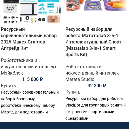
Ресурсный
Ресурсный набор для
соревновательный набор
робота Мататалаб 3-в-1
2026 Макех Стартер
Интеллектуальный Спорт
Апгрейд Кит
(Matatalab 3-in-1 Smart
Sports Kit)
Робототехника и
искусственный интеллект
Робототехника и
Мэйкблок
искусственный интеллект
115 000
₽
Matata Studio
Купить
42 300
₽
Купить
Ресурсный соревновательный
Ресурсный набор для роботов
набор к базовому
VinciBot для групповых занятий
робототехническому набору
с игровыми спортивными
Мбот2, для подготовки и
сценариями
участия в соревнованиях Макех
Стартер 2026