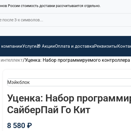
ионов России стоимость доставки рассчитывается отдельно.
 компании
Услуги
🎁 Акции
Оплата и доставка
Реквизиты
Конта
 интеллект
Уценка: Набор программируемого контроллера
Мэйкблок
Уценка: Набор программи
СайберПай Го Кит
8 580
₽