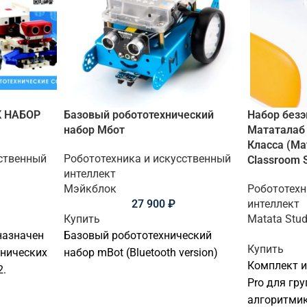
К НАБОР
Базовый робототехнический
Набор без
набор Мбот
Мататалаб 
Класса (Mat
сственный
Робототехника и искусственный
Classroom 
интеллект
Мэйкблок
Робототехн
27 900
₽
интеллект
Купить
Matata Stud
назначен
Базовый робототехнический
Купить
хнических
набор mBot (Bluetooth version)
Комплект из
2.
Pro для гр
алгоритми