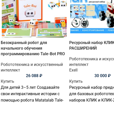
Безэкранный робот для
Ресурсный набор КЛИ
начального обучения
РАСШИРЕНИЙ
программированию Tale-Bot PRO
Робототехника и иску
Робототехника и искусственный
интеллект
интеллект
Exell
26 088
₽
30 000
₽
Купить
Купить
Для детей 3–5 лет Создавайте
Ресурсный набор пред
свои интерактивные истории с
для базовых робототе
помощью робота Matatalab Tale-
наборов КЛИК и КЛИК-
Bot Pro. Благодаря
инновационным технологиям и