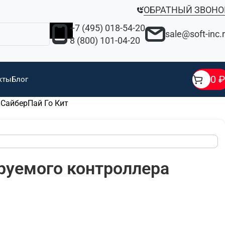
ОБРАТНЫЙ ЗВОНО
+7 (495) 018-54-20
sale@soft-inc.
8 (800) 101-04-20
0
₽
кты
Блог
 СайберПай Го Кит
руемого контроллера