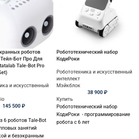
экранных роботов
Робототехнический набор
Тейл-Бот Про Для
КодиРоки
atalab Tale-Bot Pro
Робототехника и искусственный
Set)
интеллект
ика и искусственный
Мэйкблок
38 900
₽
io
Купить
145 500
₽
Робототехнический набор
КодиРоки - программирование
 6 роботов Tale-Bot
робота с 6 лет
упповых занятий
кой и безэкранным