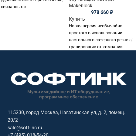
Makeblock
связанных с
978 660
₽
программированием! Карта
Купить
представляет собой комплект из
Новая версия необычайно
16 открывающихся магнитных
простого в использовании
настольного лазерного резчик/
гравировщик от компании
Makeblock. LaserBox Rotary
сохранил весь функционал
Laserbox Pro: компактный
115230, город Москва, Нагатинская ул, д. 2, помещ.
20/2
sale@soft-inc.ru
+7 (495) 018-54-20