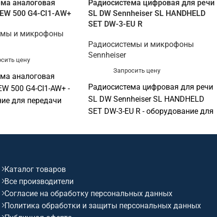
ема аналоговая
Радиосистема цифровая для речи
 EW 500 G4-CI1-AW+
SL DW Sennheiser SL HANDHELD
SET DW-3-EU R
емы и микрофоны
Радиосистемы и микрофоны
Sennheiser
сить цену
Запросить цену
ема аналоговая
Радиосистема цифровая для речи
EW 500 G4-CI1-AW+ -
SL DW Sennheiser SL HANDHELD
ие для передачи
SET DW-3-EU R - оборудование для
снащения
передачи голоса и оснащения
ых. Подходит для
переговорных. Подходит для
ых, конференц-залов,
переговорных, конференц-залов,
диторий, колл-центров,
учебных аудиторий, колл-центров,
 рабочих мест
Каталог товаров
ресепшен и рабочих мест
в. Софтинк помогает
Все производители
сотрудников. Софтинк помогает
оборудование под
Согласие на обработку персональных данных
подобрать оборудование под
мещение,
Политика обработки и защиты персональных данных
задачу, помещение,
сть и бюджет.