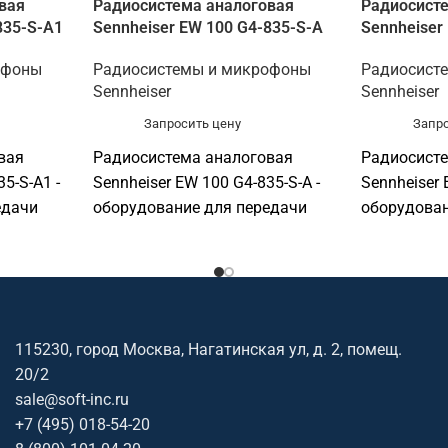
вая
Радиосистема аналоговая
Радиосист
835-S-A1
Sennheiser EW 100 G4-835-S-A
Sennheiser
офоны
Радиосистемы и микрофоны
Радиосист
Sennheiser
Sennheiser
Запросить цену
Запро
вая
Радиосистема аналоговая
Радиосист
5-S-A1 -
Sennheiser EW 100 G4-835-S-A -
Sennheiser 
едачи
оборудование для передачи
оборудован
голоса и оснащения
голоса и о
т для
переговорных. Подходит для
переговорн
нц-залов,
переговорных, конференц-залов,
переговорн
лл-центров,
учебных аудиторий, колл-центров,
учебных ау
ст
ресепшен и рабочих мест
ресепшен и
115230, город Москва, Нагатинская ул, д. 2, помещ.
 помогает
сотрудников. Софтинк помогает
сотруднико
20/2
ие под
подобрать оборудование под
подобрать 
sale@soft-inc.ru
задачу, помещение,
задачу, по
+7 (495) 018-54-20
ет.
совместимость и бюджет.
совместимо