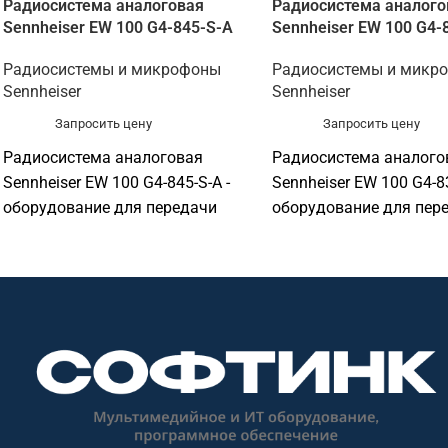
Радиосистема аналоговая
Радиосистема аналого
Sennheiser EW 100 G4-845-S-A
Sennheiser EW 100 G4-
Радиосистемы и микрофоны
Радиосистемы и микр
Sennheiser
Sennheiser
Запросить цену
Запросить цену
Радиосистема аналоговая
Радиосистема аналого
Sennheiser EW 100 G4-845-S-A -
Sennheiser EW 100 G4-83
оборудование для передачи
оборудование для пер
голоса и оснащения
голоса и оснащения
переговорных. Подходит для
переговорных. Подходи
переговорных, конференц-залов,
переговорных, конфере
учебных аудиторий, колл-центров,
учебных аудиторий, ко
ресепшен и рабочих мест
ресепшен и рабочих ме
сотрудников. Софтинк помогает
сотрудников. Софтинк
подобрать оборудование под
подобрать оборудован
задачу, помещение,
задачу, помещение,
совместимость и бюджет.
совместимость и бюдж