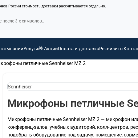
ионов России стоимость доставки рассчитывается отдельно.
 компании
Услуги
🎁 Акции
Оплата и доставка
Реквизиты
Конта
крофоны петличные Sennheiser MZ 2
Sennheiser
Микрофоны петличные Sen
Микрофоны петличные Sennheiser MZ 2 — микрофон или
конференц-залов, учебных аудиторий, колл-центров, ре
подобрать оборудование под задачу, помещение, совмес