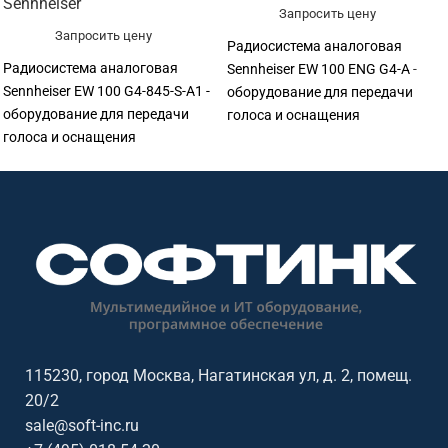
Sennheiser
Запросить цену
Запросить цену
Радиосистема аналоговая
Радиосистема аналоговая
Sennheiser EW 100 ENG G4-A -
Sennheiser EW 100 G4-845-S-A1 -
оборудование для передачи
оборудование для передачи
голоса и оснащения
голоса и оснащения
переговорных. Подходит для
переговорных. Подходит для
переговорных, конференц-залов,
переговорных, конференц-залов,
учебных аудиторий, колл-
учебных аудиторий, колл-
центров, ресепшен и рабочих
центров, ресепшен и рабочих
мест сотрудников. Софтинк
мест сотрудников. Софтинк
помогает подобрать
помогает подобрать
оборудование под задачу,
оборудование под задачу,
помещение, совместимость и
помещение, совместимость и
бюджет. Особенности: бренд
бюджет. Особенности: бренд
Sennheiser.
Sennheiser.
115230, город Москва, Нагатинская ул, д. 2, помещ.
20/2
sale@soft-inc.ru