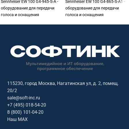
Sennheiser EW 100 G4-945-S-A -
Sennheiser EW 100 G4-865-S-A1 -
оборудование для передачи
оборудование для передачи
голоса и оснащения
голоса и оснащения
переговорных. Подходит для
переговорных. Подходит для
переговорных, конференц-залов,
переговорных, конференц-залов,
учебных аудиторий, колл-
учебных аудиторий, колл-
центров, ресепшен и рабочих
центров, ресепшен и рабочих
мест сотрудников. Софтинк
мест сотрудников. Софтинк
помогает подобрать
помогает подобрать
оборудование под задачу,
оборудование под задачу,
помещение, совместимость и
помещение, совместимость и
бюджет. Особенности: бренд
бюджет. Особенности: бренд
Sennheiser.
Sennheiser.
115230, город Москва, Нагатинская ул, д. 2, помещ.
20/2
sale@soft-inc.ru
+7 (495) 018-54-20
8 (800) 101-04-20
Наш MAX