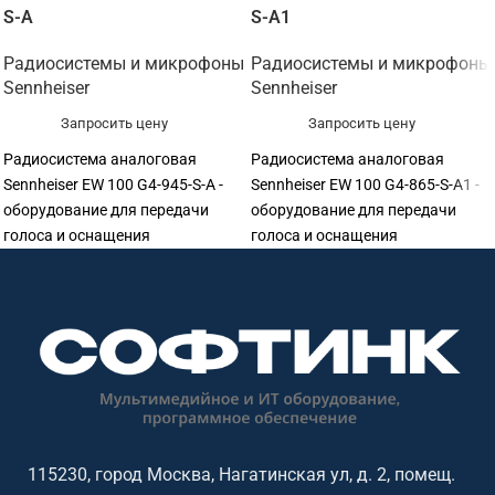
S-A
S-A1
Радиосистемы и микрофоны
Радиосистемы и микрофоны
Sennheiser
Sennheiser
Запросить цену
Запросить цену
Радиосистема аналоговая
Радиосистема аналоговая
Sennheiser EW 100 G4-945-S-A -
Sennheiser EW 100 G4-865-S-A1 -
оборудование для передачи
оборудование для передачи
голоса и оснащения
голоса и оснащения
переговорных. Подходит для
переговорных. Подходит для
переговорных, конференц-залов,
переговорных, конференц-залов,
учебных аудиторий, колл-
учебных аудиторий, колл-
центров, ресепшен и рабочих
центров, ресепшен и рабочих
мест сотрудников. Софтинк
мест сотрудников. Софтинк
помогает подобрать
помогает подобрать
оборудование под задачу,
оборудование под задачу,
помещение, совместимость и
помещение, совместимость и
бюджет. Особенности: бренд
бюджет. Особенности: бренд
115230, город Москва, Нагатинская ул, д. 2, помещ.
Sennheiser.
Sennheiser.