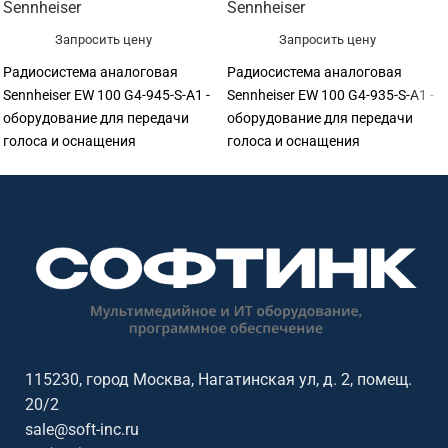
Sennheiser
Sennheiser
Запросить цену
Запросить цену
Радиосистема аналоговая
Радиосистема аналоговая
Sennheiser EW 100 G4-945-S-A1 -
Sennheiser EW 100 G4-935-S-A1 -
оборудование для передачи
оборудование для передачи
голоса и оснащения
голоса и оснащения
переговорных. Подходит для
переговорных. Подходит для
переговорных, конференц-залов,
переговорных, конференц-залов,
учебных аудиторий, колл-
учебных аудиторий, колл-
центров, ресепшен и рабочих
центров, ресепшен и рабочих
мест сотрудников. Софтинк
мест сотрудников. Софтинк
помогает подобрать
помогает подобрать
оборудование под задачу,
оборудование под задачу,
помещение, совместимость и
помещение, совместимость и
бюджет. Особенности: бренд
бюджет. Особенности: бренд
Sennheiser.
Sennheiser.
115230, город Москва, Нагатинская ул, д. 2, помещ.
20/2
sale@soft-inc.ru