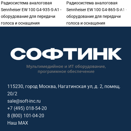
Радиосистема аналоговая
Радиосистема аналоговая
Sennheiser EW 100 G4-935-S-A1 -
Sennheiser EW 100 G4-865-S-A1 -
оборудование для передачи
оборудование для передачи
голоса и оснащения
голоса и оснащения
переговорных. Подходит для
переговорных. Подходит для
переговорных, конференц-залов,
переговорных, конференц-залов,
учебных аудиторий, колл-
учебных аудиторий, колл-
центров, ресепшен и рабочих
центров, ресепшен и рабочих
мест сотрудников. Софтинк
мест сотрудников. Софтинк
помогает подобрать
помогает подобрать
оборудование под задачу,
оборудование под задачу,
помещение, совместимость и
помещение, совместимость и
бюджет. Особенности: бренд
бюджет. Особенности: бренд
115230, город Москва, Нагатинская ул, д. 2, помещ.
Sennheiser.
Sennheiser.
20/2
sale@soft-inc.ru
+7 (495) 018-54-20
8 (800) 101-04-20
Наш MAX