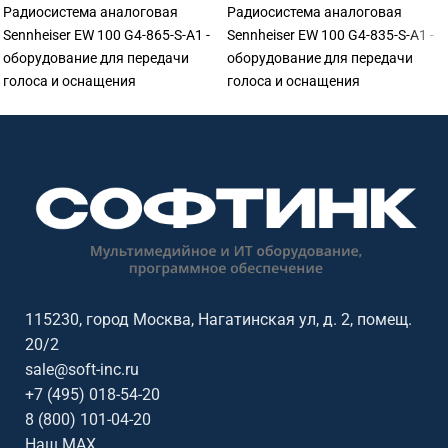
Радиосистема аналоговая
Радиосистема аналоговая
Sennheiser EW 100 G4-865-S-A1 -
Sennheiser EW 100 G4-835-S-A1 -
оборудование для передачи
оборудование для передачи
голоса и оснащения
голоса и оснащения
переговорных. Подходит для
переговорных. Подходит для
переговорных, конференц-залов,
переговорных, конференц-залов,
учебных аудиторий, колл-
учебных аудиторий, колл-
центров, ресепшен и рабочих
центров, ресепшен и рабочих
мест сотрудников. Софтинк
мест сотрудников. Софтинк
помогает подобрать
помогает подобрать
оборудование под задачу,
оборудование под задачу,
помещение, совместимость и
помещение, совместимость и
бюджет. Особенности: бренд
бюджет. Особенности: бренд
Sennheiser.
Sennheiser.
115230, город Москва, Нагатинская ул, д. 2, помещ.
20/2
sale@soft-inc.ru
+7 (495) 018-54-20
8 (800) 101-04-20
Наш MAX