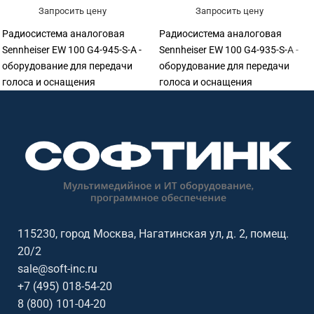
Запросить цену
Запросить цену
Радиосистема аналоговая
Радиосистема аналоговая
Sennheiser EW 100 G4-945-S-A -
Sennheiser EW 100 G4-935-S-A -
оборудование для передачи
оборудование для передачи
голоса и оснащения
голоса и оснащения
переговорных. Подходит для
переговорных. Подходит для
переговорных, конференц-залов,
переговорных, конференц-залов,
учебных аудиторий, колл-
учебных аудиторий, колл-
центров, ресепшен и рабочих
центров, ресепшен и рабочих
мест сотрудников. Софтинк
мест сотрудников. Софтинк
помогает подобрать
помогает подобрать
оборудование под задачу,
оборудование под задачу,
помещение, совместимость и
помещение, совместимость и
бюджет. Особенности: бренд
бюджет. Особенности: бренд
115230, город Москва, Нагатинская ул, д. 2, помещ.
Sennheiser.
Sennheiser.
20/2
sale@soft-inc.ru
+7 (495) 018-54-20
8 (800) 101-04-20