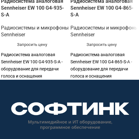
Радиосистема аналоговая
Радиосистема аналоговая
Sennheiser EW 100 G4-935-
Sennheiser EW 100 G4-865-
S-A
S-A
Радиосистемы и микрофоны
Радиосистемы и микрофоны
Sennheiser
Sennheiser
Запросить цену
Запросить цену
Радиосистема аналоговая
Радиосистема аналоговая
Sennheiser EW 100 G4-935-S-A -
Sennheiser EW 100 G4-865-S-A -
оборудование для передачи
оборудование для передачи
голоса и оснащения
голоса и оснащения
переговорных. Подходит для
переговорных. Подходит для
переговорных, конференц-залов,
переговорных, конференц-залов,
учебных аудиторий, колл-
учебных аудиторий, колл-
центров, ресепшен и рабочих
центров, ресепшен и рабочих
мест сотрудников. Софтинк
мест сотрудников. Софтинк
помогает подобрать
помогает подобрать
оборудование под задачу,
оборудование под задачу,
помещение, совместимость и
помещение, совместимость и