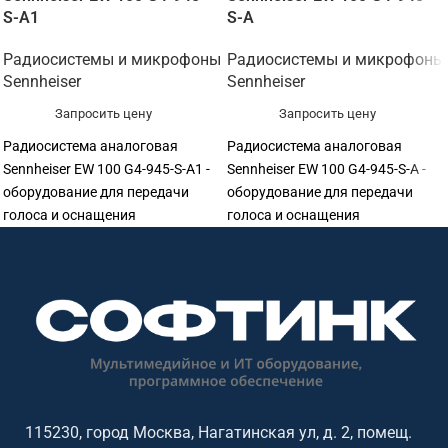
S-A1
S-A
Радиосистемы и микрофоны
Радиосистемы и микрофоны
Sennheiser
Sennheiser
Запросить цену
Запросить цену
Радиосистема аналоговая
Радиосистема аналоговая
Sennheiser EW 100 G4-945-S-A1 -
Sennheiser EW 100 G4-945-S-A -
оборудование для передачи
оборудование для передачи
голоса и оснащения
голоса и оснащения
переговорных. Подходит для
переговорных. Подходит для
переговорных, конференц-залов,
переговорных, конференц-залов,
учебных аудиторий, колл-
учебных аудиторий, колл-
центров, ресепшен и рабочих
центров, ресепшен и рабочих
мест сотрудников. Софтинк
мест сотрудников. Софтинк
помогает подобрать
помогает подобрать
оборудование под задачу,
оборудование под задачу,
помещение, совместимость и
помещение, совместимость и
бюджет. Особенности: бренд
бюджет. Особенности: бренд
115230, город Москва, Нагатинская ул, д. 2, помещ.
Sennheiser.
Sennheiser.