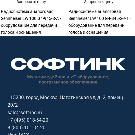
Запросить цену
Запросить цену
Радиосистема аналоговая
Радиосистема аналоговая
Sennheiser EW 100 G4-945-S-A -
Sennheiser EW 100 G4-845-S-A1 -
оборудование для передачи
оборудование для передачи
голоса и оснащения
голоса и оснащения
переговорных. Подходит для
переговорных. Подходит для
переговорных, конференц-залов,
переговорных, конференц-залов,
учебных аудиторий, колл-
учебных аудиторий, колл-
центров, ресепшен и рабочих
центров, ресепшен и рабочих
мест сотрудников. Софтинк
мест сотрудников. Софтинк
помогает подобрать
помогает подобрать
оборудование под задачу,
оборудование под задачу,
помещение, совместимость и
помещение, совместимость и
бюджет. Особенности: бренд
бюджет. Особенности: бренд
115230, город Москва, Нагатинская ул, д. 2, помещ.
Sennheiser.
Sennheiser.
20/2
sale@soft-inc.ru
+7 (495) 018-54-20
8 (800) 101-04-20