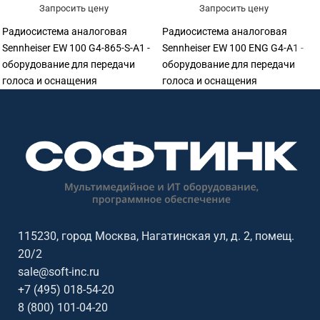
Запросить цену
Запросить цену
Радиосистема аналоговая
Радиосистема аналоговая
Sennheiser EW 100 G4-865-S-A1 -
Sennheiser EW 100 ENG G4-A1 -
оборудование для передачи
оборудование для передачи
голоса и оснащения
голоса и оснащения
переговорных. Подходит для
переговорных. Подходит для
переговорных, конференц-залов,
переговорных, конференц-залов,
учебных аудиторий, колл-
учебных аудиторий, колл-
центров, ресепшен и рабочих
центров, ресепшен и рабочих
мест сотрудников. Софтинк
мест сотрудников. Софтинк
помогает подобрать
помогает подобрать
оборудование под задачу,
оборудование под задачу,
помещение, совместимость и
помещение, совместимость и
бюджет. Особенности: бренд
бюджет. Особенности: бренд
115230, город Москва, Нагатинская ул, д. 2, помещ.
Sennheiser.
Sennheiser.
20/2
sale@soft-inc.ru
+7 (495) 018-54-20
8 (800) 101-04-20