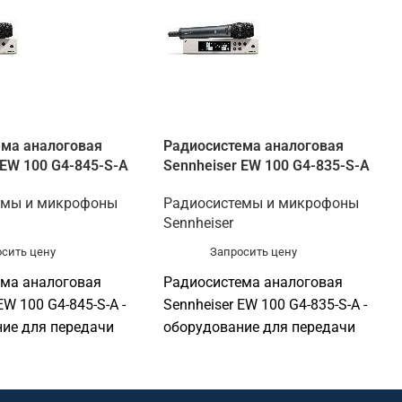
ема аналоговая
Радиосистема аналоговая
 EW 100 G4-845-S-A
Sennheiser EW 100 G4-835-S-A
емы и микрофоны
Радиосистемы и микрофоны
Sennheiser
сить цену
Запросить цену
ема аналоговая
Радиосистема аналоговая
EW 100 G4-845-S-A -
Sennheiser EW 100 G4-835-S-A -
ие для передачи
оборудование для передачи
снащения
голоса и оснащения
ых. Подходит для
переговорных. Подходит для
ых, конференц-залов,
переговорных, конференц-залов,