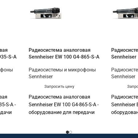
вая
Радиосистема аналоговая
Радиосист
935-S-A
Sennheiser EW 100 G4-865-S-A
Sennheiser
офоны
Радиосистемы и микрофоны
Радиосист
Sennheiser
Sennheiser
Запросить цену
Запро
вая
Радиосистема аналоговая
Радиосист
5-S-A -
Sennheiser EW 100 G4-865-S-A -
Sennheiser 
едачи
оборудование для передачи
оборудован
голоса и оснащения
голоса и о
т для
переговорных. Подходит для
переговорн
нц-залов,
переговорных, конференц-залов,
переговорн