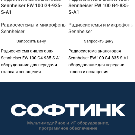
Sennheiser EW 100 G4-935-
Sennheiser EW 100 G4-835-
S-A1
S-A1
Радиосистемы и микрофоны
Радиосистемы и микрофоны
Sennheiser
Sennheiser
Запросить цену
Запросить цену
Радиосистема аналоговая
Радиосистема аналоговая
Sennheiser EW 100 G4-935-S-A1 -
Sennheiser EW 100 G4-835-S-A1 -
оборудование для передачи
оборудование для передачи
голоса и оснащения
голоса и оснащения
переговорных. Подходит для
переговорных. Подходит для
переговорных, конференц-залов,
переговорных, конференц-залов,
учебных аудиторий, колл-
учебных аудиторий, колл-
центров, ресепшен и рабочих
центров, ресепшен и рабочих
мест сотрудников. Софтинк
мест сотрудников. Софтинк
помогает подобрать
помогает подобрать
оборудование под задачу,
оборудование под задачу,
помещение, совместимость и
помещение, совместимость и
бюджет. Особенности: бренд
бюджет. Особенности: бренд