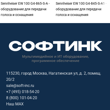
Sennheiser EW 100 G4-865-S-A -
Sennheiser EW 100 G4-845-S-A1 -
оборудование для передачи
оборудование для передачи
голоса и оснащения
голоса и оснащения
переговорных. Подходит для
переговорных. Подходит для
переговорных, конференц-залов,
переговорных, конференц-залов,
учебных аудиторий, колл-
учебных аудиторий, колл-
центров, ресепшен и рабочих
центров, ресепшен и рабочих
мест сотрудников. Софтинк
мест сотрудников. Софтинк
помогает подобрать
помогает подобрать
оборудование под задачу,
оборудование под задачу,
помещение, совместимость и
помещение, совместимость и
бюджет. Особенности: бренд
бюджет. Особенности: бренд
Sennheiser.
Sennheiser.
115230, город Москва, Нагатинская ул, д. 2, помещ.
20/2
sale@soft-inc.ru
+7 (495) 018-54-20
8 (800) 101-04-20
Наш MAX