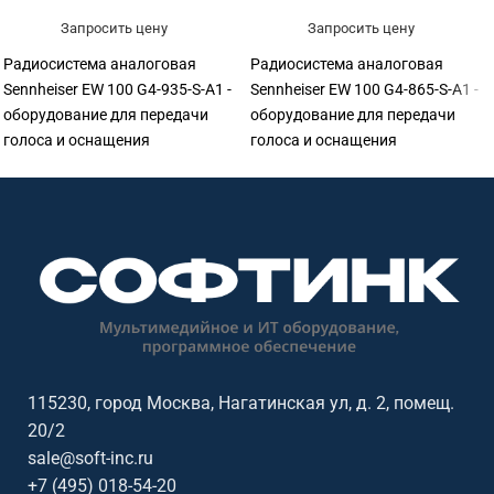
Запросить цену
Запросить цену
Радиосистема аналоговая
Радиосистема аналоговая
Sennheiser EW 100 G4-935-S-A1 -
Sennheiser EW 100 G4-865-S-A1 -
оборудование для передачи
оборудование для передачи
голоса и оснащения
голоса и оснащения
переговорных. Подходит для
переговорных. Подходит для
переговорных, конференц-залов,
переговорных, конференц-залов,
учебных аудиторий, колл-
учебных аудиторий, колл-
центров, ресепшен и рабочих
центров, ресепшен и рабочих
мест сотрудников. Софтинк
мест сотрудников. Софтинк
помогает подобрать
помогает подобрать
оборудование под задачу,
оборудование под задачу,
помещение, совместимость и
помещение, совместимость и
бюджет. Особенности: бренд
бюджет. Особенности: бренд
Sennheiser.
Sennheiser.
115230, город Москва, Нагатинская ул, д. 2, помещ.
20/2
sale@soft-inc.ru
+7 (495) 018-54-20