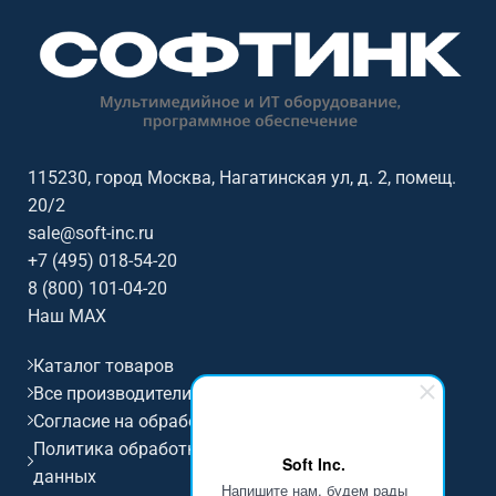
центров, ресепшен и рабочих
центров, ресепшен и рабочих
мест сотрудников. Софтинк
мест сотрудников. Софтинк
помогает подобрать
помогает подобрать
оборудование под задачу,
оборудование под задачу,
помещение, совместимость и
помещение, совместимость и
бюджет. Особенности: бренд
бюджет. Особенности: бренд
Sennheiser.
Sennheiser.
115230, город Москва, Нагатинская ул, д. 2, помещ.
20/2
sale@soft-inc.ru
+7 (495) 018-54-20
8 (800) 101-04-20
Наш MAX
Каталог товаров
Все производители
Согласие на обработку персональных данных
Политика обработки и защиты персональных
Soft Inc.
данных
Напишите нам, будем рады