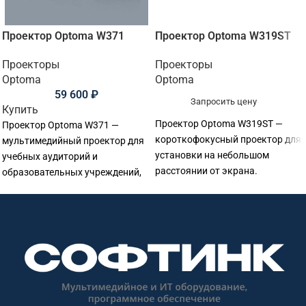
Проектор Optoma W371
Проектор Optoma W319ST
Проекторы
Проекторы
Optoma
Optoma
59 600
₽
Запросить цену
Купить
Проектор Optoma W319ST —
Проектор Optoma W371 —
короткофокусный проектор для
мультимедийный проектор для
установки на небольшом
учебных аудиторий и
расстоянии от экрана.
образовательных учреждений,
Основные параметры:
офисов, переговорных и
разрешение: WXGA 1280×800;
презентаций. Основные
яркость: 4 000 лм.
параметры: разрешение: WXGA
1280×800; яркость: 3 800 лм;
технология: DLP.