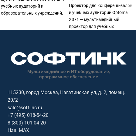
Проектор для конференц-залов
учебных аудиторий и
и учебных аудиторий Optoma
образовательных учреждений,
X371 — мультимедийный
офисов, переговорных и
проектор для учебных
презентаций. Основные
аудиторий и образовательных
параметры: разрешение: WXGA
учреждений, офисов,
1280×800; яркость: 3 800 лм;
переговорных и презентаций.
технология: DLP.
Основные параметры:
разрешение: XGA 1024×768.
115230, город Москва, Нагатинская ул, д. 2, помещ.
20/2
sale@soft-inc.ru
+7 (495) 018-54-20
8 (800) 101-04-20
Наш MAX