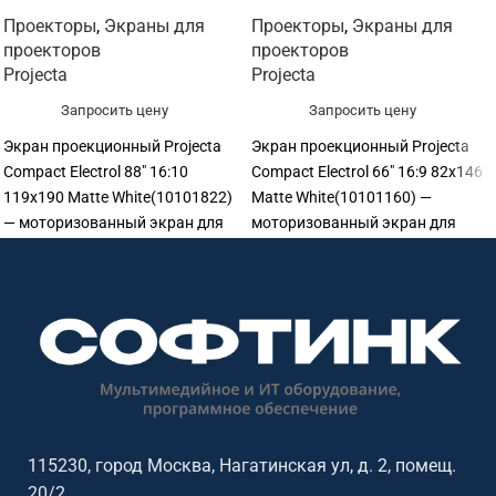
Проекторы
,
Экраны для
Проекторы
,
Экраны для
проекторов
проекторов
Projecta
Projecta
Запросить цену
Запросить цену
Экран проекционный Projecta
Экран проекционный Projecta
Compact Electrol 88" 16:10
Compact Electrol 66" 16:9 82x146
119x190 Matte White(10101822)
Matte White(10101160) —
— моторизованный экран для
моторизованный экран для
проектора. Рекомендуется для
проектора. Рекомендуется для
офисов, переговорных, учебных
офисов, переговорных, учебных
аудиторий, конференц-залов и
аудиторий, конференц-залов и
актовых залов. Основные
актовых залов. Основные
параметры: диагональ 88",
параметры: диагональ 66",
формат 16:10, размер
формат 16:9, размер
изображения 119×190 см,
изображения 82×146 см,
полотно Matte White.
полотно Matte White.
115230, город Москва, Нагатинская ул, д. 2, помещ.
20/2