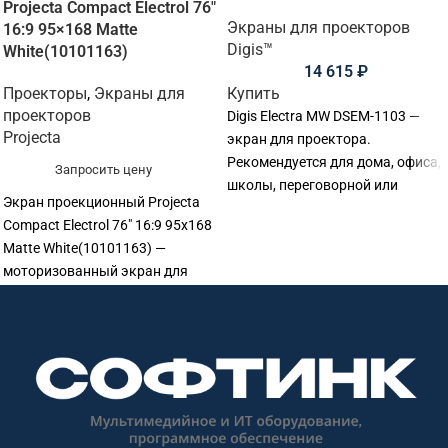
Projecta Compact Electrol 76″
Экраны для проекторов
16:9 95×168 Matte
Digis™
White(10101163)
14 615
₽
Проекторы
,
Экраны для
Купить
проекторов
Digis Electra MW DSEM-1103 —
Projecta
экран для проектора.
Рекомендуется для дома, офиса,
Запросить цену
школы, переговорной или
Экран проекционный Projecta
учебной аудитории.
Compact Electrol 76" 16:9 95x168
Matte White(10101163) —
моторизованный экран для
проектора. Рекомендуется для
офисов, переговорных, учебных
аудиторий, конференц-залов и
актовых залов. Основные
параметры: диагональ 76",
формат 16:9, размер
изображения 95×168 см,