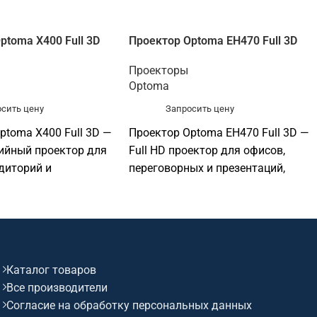
ptoma X400 Full 3D
Проектор Optoma EH470 Full 3D
Проекторы
Optoma
сить цену
Запросить цену
ptoma X400 Full 3D —
Проектор Optoma EH470 Full 3D —
ийный проектор для
Full HD проектор для офисов,
диторий и
переговорных и презентаций,
льных учреждений,
конференц-залов и
реговорных и
профессиональных инсталляций.
й. Основные
Основные параметры:
 разрешение: XGA
разрешение: Full HD 1920×1080;
ркость: 4 000 лм;
яркость: 5 000 лм; технология:
Каталог товаров
 DLP.
DLP.
Все производители
Согласие на обработку персональных данных