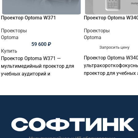
Проектор Optoma W371
Проектор Optoma W34
Проекторы
Проекторы
Optoma
Optoma
59 600
₽
Запросить цену
Купить
Проектор Optoma W34
Проектор Optoma W371 —
ультракороткофокусн
мультимедийный проектор для
проектор для учебных
учебных аудиторий и
и образовательных уч
образовательных учреждений,
установки на небольш
офисов, переговорных и
расстоянии от экрана.
презентаций. Основные
параметры: разрешени
параметры: разрешение: WXGA
1280×800; яркость: 4 0
1280×800; яркость: 3 800 лм;
технология: DLP.