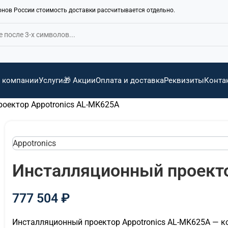
ионов России стоимость доставки рассчитывается отдельно.
 компании
Услуги
🎁 Акции
Оплата и доставка
Реквизиты
Конта
оектор Appotronics AL-MK625A
Appotronics
Инсталляционный проекто
777 504
₽
Инсталляционный проектор Appotronics AL-MK625A — 