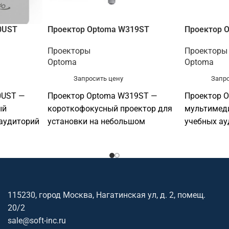
0UST
Проектор Optoma W319ST
Проектор O
Проекторы
Проекторы
Optoma
Optoma
Запросить цену
Запро
0UST —
Проектор Optoma W319ST —
Проектор O
ый
короткофокусный проектор для
мультимед
 аудиторий
установки на небольшом
учебных ау
реждений,
расстоянии от экрана. Основные
образовате
ом
параметры: разрешение: WXGA
офисов, пе
 Основные
1280×800; яркость: 4 000 лм.
презентаци
е: WXGA
параметры:
00 лм.
1024×768; я
115230, город Москва, Нагатинская ул, д. 2, помещ.
технология:
20/2
sale@soft-inc.ru