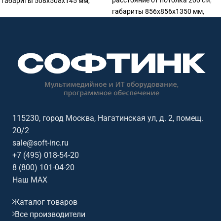
расстояние от потолка 200 см,
габариты 508х508х145 мм,
габариты 856x856x1350 мм,
белый, нагрузка стандартного
серебр., триггер., RS232, ИК
крепления 20 кг, триггер, сухие
управление входит в комплект
контакты, IR и RF управление
входит в комплект
115230, город Москва, Нагатинская ул, д. 2, помещ.
20/2
sale@soft-inc.ru
+7 (495) 018-54-20
8 (800) 101-04-20
Наш MAX
Каталог товаров
Все производители