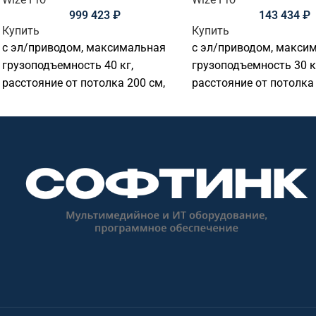
999 423
₽
143 434
₽
Купить
Купить
с эл/приводом, максимальная
с эл/приводом, макси
грузоподъемность 40 кг,
грузоподъемность 30 к
расстояние от потолка 200 см,
расстояние от потолка 
габариты 856x856x1350 мм,
габариты 704x709x110
серебр., триггер., RS232, ИК
белый,триггер., RS232,
управление входит в комплект
управление входит в к