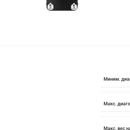
Миним. диа
Макс. диаг
Макс. вес н