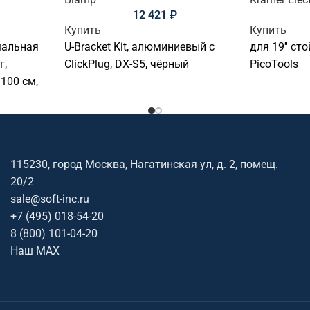
12 421
₽
Купить
Купить
мальная
U-Bracket Kit, алюминиевый с
для 19'' ст
г,
ClickPlug, DX-S5, чёрный
PicoTools
100 см,
 мм,
 ИК
омплект
115230, город Москва, Нагатинская ул, д. 2, помещ.
20/2
sale@soft-inc.ru
+7 (495) 018-54-20
8 (800) 101-04-20
Наш MAX