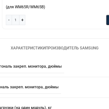
(для WM65R/WM65B)
ХАРАКТЕРИСТИКИ
ПРОИЗВОДИТЕЛЬ SAMSUNG
гональ закреп. монитора, дюймы
ональ закреп. монитора, дюймы
агрузки (на один модуль), кг