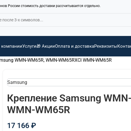
ионов России стоимость доставки рассчитывается отдельно.
 компании
Услуги
🎁 Акции
Оплата и доставка
Реквизиты
Конта
Samsung WMN-WM65R, WMN-WM65RXCI WMN-WM65R
Samsung
Крепление Samsung WM
WMN-WM65R
17 166
₽