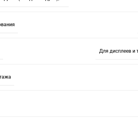
ования
Для дисплеев и 
тажа