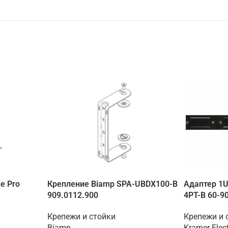
e Pro
Крепление Biamp SPA-UBDX100-B
Адаптер 1U 
909.0112.900
4PT-B 60-9
Крепежи и стойки
Крепежи и 
Biamp
Kramer Elec