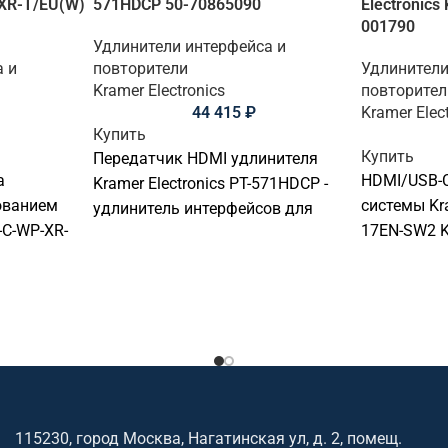
-XR-T/EU(W)
571HDCP 50-70865090
Electronic
001790
Удлинители интерфейса и
а и
повторители
Удлинители
Kramer Electronics
повторител
44 415
₽
Kramer Elec
Купить
Купить
Передатчик HDMI удлинителя
а
HDMI/USB-C
Kramer Electronics PT-571HDCP -
ованием
системы Kra
удлинитель интерфейсов для
-C-WP-XR-
17EN-SW2 K
передачи HDMI, USB, KVM или
ли
коммутато
управляющих сигналов. Подходит
AV-
профессион
для передачи, распределения и
дит для
Подходит д
управления сигналами в
 учебных
распределе
переговорных, конференц-залах,
ких,
сигналами 
учебных аудиториях,
конференц-
диспетчерских и коммерческих
аудиториях
AV-инсталляциях. Ключевые
йсы и
коммерческ
параметры: HDMI, DVI
115230, город Москва, Нагатинская ул, д. 2, помещ.