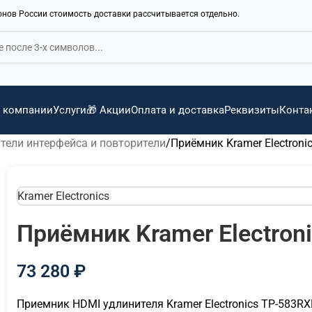
ионов России стоимость доставки рассчитывается отдельно.
 компании
Услуги
🎁 Акции
Оплата и доставка
Реквизиты
Конта
тели интерфейса и повторители
Приёмник Kramer Electroni
Kramer Electronics
Приёмник Kramer Electron
73 280
₽
Приемник HDMI удлинителя Kramer Electronics TP-583R