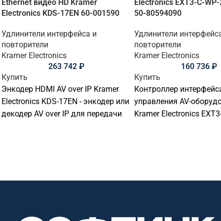
Ethernet видео HD Kramer
Electronics EXT3-C-WP
Electronics KDS-17EN 60-001590
50-80594090
Удлинители интерфейса и
Удлинители интерфейс
повторители
повторители
Kramer Electronics
Kramer Electronics
263 742
₽
160 736
₽
Купить
Купить
Энкодер HDMI AV over IP Kramer
Контроллер интерфейс
Electronics KDS-17EN - энкодер или
управления AV-оборуд
декодер AV over IP для передачи
Kramer Electronics EXT3
видеосигнала. Подходит для
T/EU(W) - контроллер и
передачи, распределения и
интерфейс управления 
управления сигналами в
оборудованием. Подхо
переговорных, конференц-залах,
переговорных комнат,
учебных аудиториях,
аудиторий, диспетчерс
диспетчерских и коммерческих
офисов, умного дома и
AV-инсталляциях. Ключевые
профессиональных AV-
параметры: USB, Ethernet, RS-232,
инсталляций. Интерфе