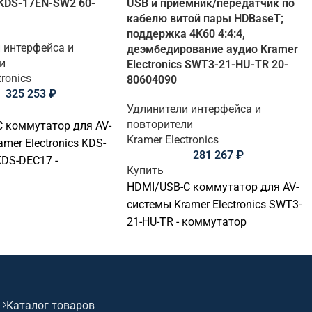
s KDS-17EN-SW2 60-
USB и приемник/передатчик по
кабелю витой пары HDBaseT;
поддержка 4K60 4:4:4,
 интерфейса и
деэмбедирование аудио Kramer
и
Electronics SWT3-21-HU-TR 20-
tronics
80604090
325 253
₽
Удлинители интерфейса и
повторители
 коммутатор для AV-
Kramer Electronics
mer Electronics KDS-
281 267
₽
DS-DEC17 -
Купить
р интерфейсов для
HDMI/USB-C коммутатор для AV-
альной AV-системы.
системы Kramer Electronics SWT3-
ля передачи,
21-HU-TR - коммутатор
ния и управления
интерфейсов для
в переговорных,
профессиональной AV-системы.
залах, учебных
Подходит для передачи,
, диспетчерских и
распределения и управления
их AV-инсталляциях.
Каталог товаров
сигналами в переговорных,