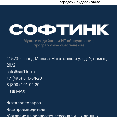
передачи видеосигнала.
интерфейс управления AV-
Подходит для передачи,
оборудованием. Подходит для
распределения и управления
переговорных комнат, учебных
сигналами в переговорных,
аудиторий, диспетчерских,
конференц-залах, учебных
офисов, умного дома и
аудиториях, диспетчерских и
профессиональных AV-
коммерческих AV-инсталляциях.
инсталляций. Интерфейсы и
Ключевые параметры: USB,
функции: HDBaseT, HDMI, USB-C,
Ethernet, RS-232, ИК, PoE, 4K60,
RS-232, PoE, 4K60
JPEG2000
115230, город Москва, Нагатинская ул, д. 2, помещ.
20/2
sale@soft-inc.ru
+7 (495) 018-54-20
8 (800) 101-04-20
Наш MAX
Каталог товаров
Все производители
Согласие на обработку персональных данных