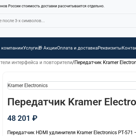
ионов России стоимость доставки рассчитывается отдельно.
 компании
Услуги
🎁 Акции
Оплата и доставка
Реквизиты
Конта
тели интерфейса и повторители
Передатчик Kramer Electro
Kramer Electronics
Передатчик Kramer Electro
48 201
₽
Передатчик HDMI удлинителя Kramer Electronics PT-571