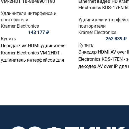
VM-2HDT 10-8048901190
Ethernet видео HD Kra
Electronics KDS-17EN 6
Удлинители интерфейса и
повторители
Удлинители интерфейс
Kramer Electronics
повторители
143 177
₽
Kramer Electronics
Купить
262 839
₽
Купить
Передатчик HDMI удлинителя
Энкодер HDMI AV over I
Kramer Electronics VM-2HDT -
Electronics KDS-17EN - 
удлинитель интерфейсов для
декодер AV over IP для
передачи HDMI, USB, KVM или
видеосигнала. Подходи
управляющих сигналов. Подходит
передачи, распределен
для передачи, распределения и
управления сигналами
управления сигналами в
переговорных, конфере
переговорных, конференц-залах,
учебных аудиториях,
учебных аудиториях,
диспетчерских и комм
диспетчерских и коммерческих
AV-инсталляциях. Клю
AV-инсталляциях. Ключевые
параметры: USB, Etherne
параметры: HDBaseT, HDMI, 4K60