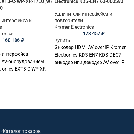
s EXT3-C-WP-XR-T/EU(W)
Electronics KDS-EN7 60-000590
90
Удлинители интерфейса и
 интерфейса и
повторители
и
Kramer Electronics
tronics
173 457
₽
160 186
₽
Купить
Энкодер HDMI AV over IP Kramer
 интерфейса
Electronics KDS-EN7 KDS-DEC7 -
я AV-оборудованием
энкодер или декодер AV over IP
tronics EXT3-C-WP-XR-
для передачи видеосигнала.
контроллер или
Подходит для передачи,
управления AV-
распределения и управления
ием. Подходит для
сигналами в переговорных,
ых комнат, учебных
конференц-залах, учебных
 диспетчерских,
аудиториях, диспетчерских и
ного дома и
коммерческих AV-инсталляциях.
альных AV-
Ключевые параметры: USB,
й. Интерфейсы и
Ethernet, RS-232, ИК, 4K60
Каталог товаров