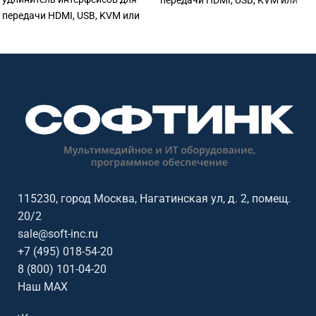
передачи HDMI, USB, KVM или
передачи HDMI, USB, KVM или
управляющих сигналов.
управляющих сигналов.
Подходит для передачи,
Подходит для передачи,
распределения и управления
распределения и управления
сигналами в переговорных,
сигналами в переговорных,
конференц-залах, учебных
конференц-залах, учебных
аудиториях, диспетчерских и
аудиториях, диспетчерских и
коммерческих AV-инсталляциях.
коммерческих AV-инсталляциях.
Ключевые параметры: USB, RS-
Ключевые параметры: HDBaseT,
232, PoE
HDMI, USB, RS-232, ИК, PoE, 4K
115230, город Москва, Нагатинская ул, д. 2, помещ.
20/2
sale@soft-inc.ru
+7 (495) 018-54-20
8 (800) 101-04-20
Наш MAX