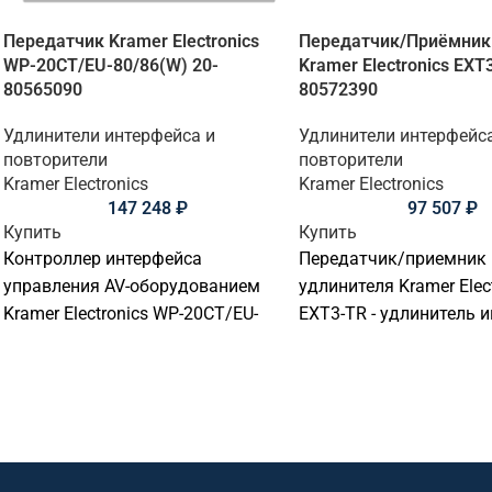
Передатчик Kramer Electronics
Передатчик/Приёмник
WP-20CT/EU-80/86(W) 20-
Kramer Electronics EXT
80565090
80572390
Удлинители интерфейса и
Удлинители интерфейс
повторители
повторители
Kramer Electronics
Kramer Electronics
147 248
₽
97 507
₽
Купить
Купить
Контроллер интерфейса
Передатчик/приемник
управления AV-оборудованием
удлинителя Kramer Elec
Kramer Electronics WP-20CT/EU-
EXT3-TR - удлинитель 
80/86(W) - контроллер или
для передачи HDMI, US
интерфейс управления AV-
управляющих сигналов
оборудованием. Подходит для
для передачи, распред
переговорных комнат, учебных
управления сигналами
аудиторий, диспетчерских,
переговорных, конфере
офисов, умного дома и
учебных аудиториях,