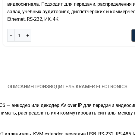
видеосигнала. Подходит для передачи, распределения 
залах, учебных аудиториях, диспетчерских и коммерче
Ethernet, RS-232, ИК, 4K
ОПИСАНИЕ
ПРОИЗВОДИТЕЛЬ KRAMER ELECTRONICS
EC6 — энкодер или декодер AV over IP для передачи видеос
нимать, распределять или коммутировать сигналы между 
удлинитель, KVM extender, передача USB, RS-232, RS-485,