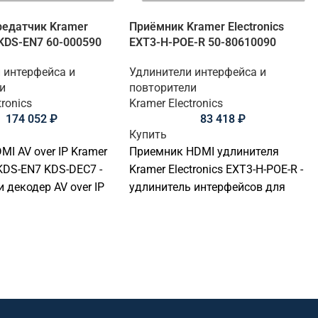
редатчик Kramer
Приёмник Kramer Electronics
s KDS-EN7 60-000590
EXT3-H-POE-R 50-80610090
 интерфейса и
Удлинители интерфейса и
и
повторители
tronics
Kramer Electronics
174 052
₽
83 418
₽
Купить
MI AV over IP Kramer
Приемник HDMI удлинителя
 KDS-EN7 KDS-DEC7 -
Kramer Electronics EXT3-H-POE-R -
 декодер AV over IP
удлинитель интерфейсов для
чи видеосигнала.
передачи HDMI, USB, KVM или
ля передачи,
управляющих сигналов. Подходит
ния и управления
для передачи, распределения и
в переговорных,
управления сигналами в
залах, учебных
переговорных, конференц-залах,
, диспетчерских и
учебных аудиториях,
их AV-инсталляциях.
диспетчерских и коммерческих