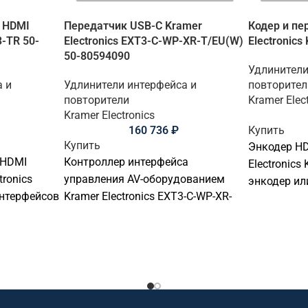
 HDMI
Передатчик USB-C Kramer
Кодер и пе
3-TR 50-
Electronics EXT3-C-WP-XR-T/EU(W)
Electronic
50-80594090
Удлинители
а и
Удлинители интерфейса и
повторител
повторители
Kramer Elec
Kramer Electronics
160 736
₽
Купить
Купить
Энкодер HD
 HDMI
Контроллер интерфейса
Electronics
tronics
управления AV-оборудованием
энкодер или
интерфейсов
Kramer Electronics EXT3-C-WP-XR-
для переда
B, KVM или
T/EU(W) - контроллер или
Подходит д
. Подходит
интерфейс управления AV-
распределе
еления и
оборудованием. Подходит для
сигналами 
 в
переговорных комнат, учебных
конференц-
нц-залах,
аудиторий, диспетчерских,
аудиториях
офисов, умного дома и
коммерческ