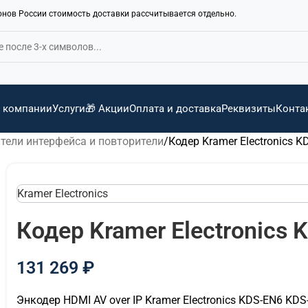
ионов России стоимость доставки рассчитывается отдельно.
 компании
Услуги
🎁 Акции
Оплата и доставка
Реквизиты
Конта
тели интерфейса и повторители
Кодер Kramer Electronics 
Kramer Electronics
Кодер Kramer Electronics
131 269
₽
Энкодер HDMI AV over IP Kramer Electronics KDS-EN6 KD