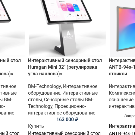
ный стол
Интерактивный сенсорный стол
Интерактив
Huragan Mini 32″ (регулировка
ANTB-94s-1
лона)»
угла наклона)»
стойкой
ктивное
BM-Technology
,
Интерактивное
Интерактив
ктивные
оборудование
,
Интерактивные
Комплексно
ы BM-
столы
,
Сенсорные столы BM-
оснащение
о-
Technology
,
Проекционно-
интерактив
ование
интерактивное оборудование
Запро
163 000
₽
Купить
Интерактив
ный стол
Интерактивный сенсорный стол
ANTB-94s-1