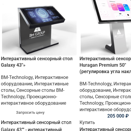
Интерактивный cенсорный стол
Интерактивный сенсор
Galaxy 43″»
Huragan Premium 50″
(регулировка угла нак
BM-Technology
,
Интерактивное
оборудование
,
Интерактивные
BM-Technology
,
Интера
столы
,
Сенсорные столы BM-
оборудование
,
Интера
Technology
,
Проекционно-
столы
,
Сенсорные стол
интерактивное оборудование
Technology
,
Проекционн
интерактивное оборуд
Запросить цену
205 000
₽
Интерактивный cенсорный стол
Купить
Интерактивный сенсор
Galaxy 43"" - интерактивный