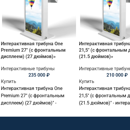
Интерактивная трибуна One
Интерактивная трибуна
Premium 27″ (с фронтальным
21,5″ (с фронтальным 
дисплеем) (27 дюймов)»
(21.5 дюймов)»
Интерактивные трибуны
Интерактивные трибун
235 000
₽
210 000
₽
Купить
Купить
Интерактивная трибуна One
Интерактивная трибуна
Premium 27" (с фронтальным
21,5" (с фронтальным 
дисплеем) (27 дюймов)" -
(21.5 дюймов)" - интер
интерактивная трибуна для
трибуна для лекториев
лекториев, конференц-залов,
конференц-залов, акто
актовых залов и образовательных
образовательных учре