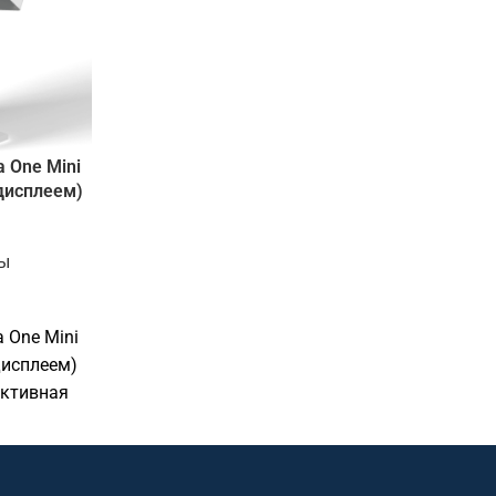
 One Mini
дисплеем)
ы
 One Mini
дисплеем)
активная
,
вых залов и
ждений.