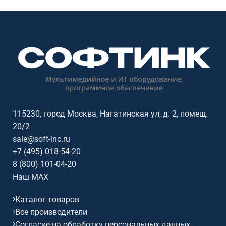
комнат и учебных аудиторий.
комнат и учебных аудиторий.
Основные параметры:
Основные параметры:
диагональ: 55 дюймов,
диагональ: 65 дюймов,
разрешение: 3840x2160@60Гц
разрешение: 3840x2160@60Гц
(16:9), сенсор: 50 касаний,
(16:9), сенсор: 50 касаний,
яркость: 390, ос /
яркость: 390, ос /
совместимость: Android.
совместимость: Android.
115230, город Москва, Нагатинская ул, д. 2, помещ.
20/2
sale@soft-inc.ru
+7 (495) 018-54-20
8 (800) 101-04-20
Наш MAX
Каталог товаров
Все производители
Согласие на обработку персональных данных